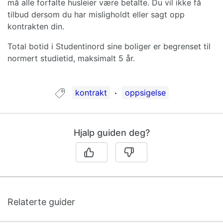
må alle forfalte husleier være betalte. Du vil ikke få
tilbud dersom du har misligholdt eller sagt opp
kontrakten din.
Total botid i Studentinord sine boliger er begrenset til
normert studietid, maksimalt 5 år.
Guide tagget med:
kontrakt
oppsigelse
Hjalp guiden deg?
Relaterte guider