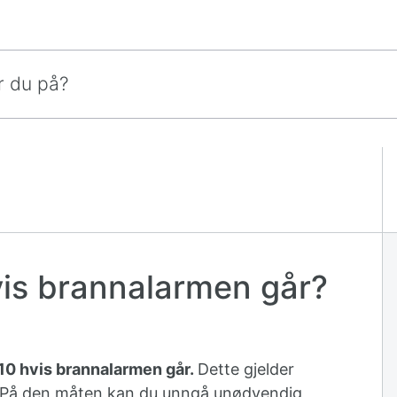
vis brannalarmen går?
110 hvis brannalarmen går.
Dette gjelder
m. På den måten kan du unngå unødvendig