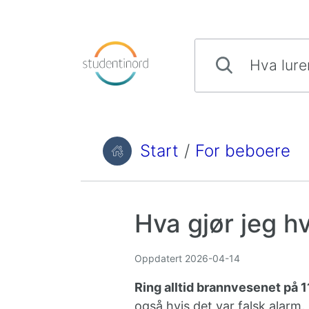
Hopp til innhold
Hva lurer du på?
Start
/
For beboere
Du er her:
Hva gjør jeg h
Oppdatert
2026-04-14
Ring alltid brannvesenet på 
også hvis det var falsk alar