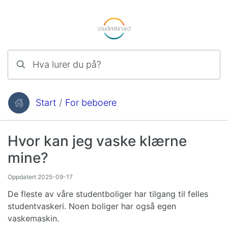
Hopp til innhold
Hva lurer du på?
Start
/
For beboere
Du er her:
Hvor kan jeg vaske klærne
mine?
Oppdatert
2025-09-17
De fleste av våre studentboliger har tilgang til felles
studentvaskeri. Noen boliger har også egen
vaskemaskin.