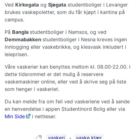
Ved
Kirkegata
og
Sjøgata
studentboliger i Levanger
brukes vaskepoletter, som du får kjøpt i kantina på
campus.
På
Bangla
studentboliger i Namsos, og ved
Demmabakken
studentboliger i Nesna kreves ingen
innlogging eller vaskebrikke, og klesvask inkludert i
leieprisen.
Våre vaskerier kan benyttes mellom kl. 08.00-22.00. I
dette tidsrommet er det mulig å reservere
vaskemaskiner online, eller ved å skrive seg på liste
som henger i vaskeriet.
Du kan melde fra om feil ved vaskeriene ved å sende
en henvendelse i appen Studentinord Bolig eller via
Min Side
i nettleser.
Guide tagget med:
vaskeri
vaske klær