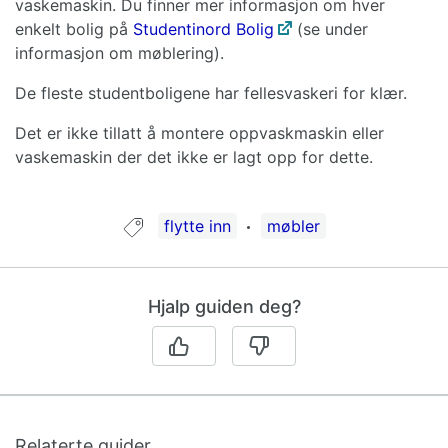
vaskemaskin. Du finner mer informasjon om hver
enkelt bolig på
Studentinord Bolig
(se under
informasjon om møblering).
De fleste studentboligene har fellesvaskeri for klær.
Det er ikke tillatt å montere oppvaskmaskin eller
vaskemaskin der det ikke er lagt opp for dette.
Guide tagget med:
flytte inn
møbler
Hjalp guiden deg?
Relaterte guider