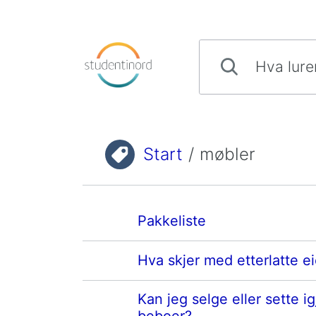
Hopp til innhold
Hva lurer du på?
Start
/
møbler
Du er her:
Pakkeliste
Hva skjer med etterlatte e
Kan jeg selge eller sette ig
beboer?