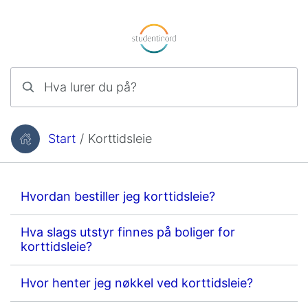
Hopp til innhold
Hva lurer du på?
Start
/
Korttidsleie
Du er her:
Hvordan bestiller jeg korttidsleie?
Hva slags utstyr finnes på boliger for
korttidsleie?
Hvor henter jeg nøkkel ved korttidsleie?