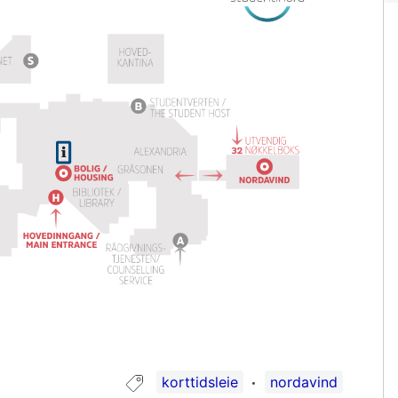
Guide tagget med:
korttidsleie
nordavind