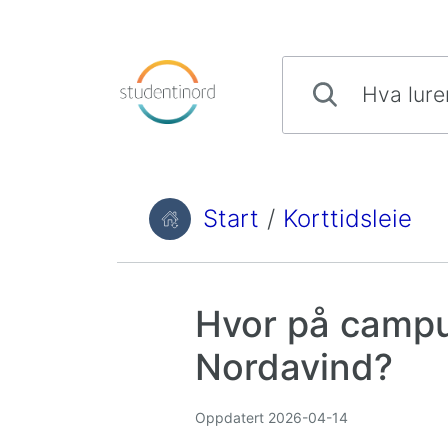
Hopp til innhold
Hva lurer du på?
Start
/
Korttidsleie
Du er her:
Hvor på campu
Nordavind?
Oppdatert
2026-04-14