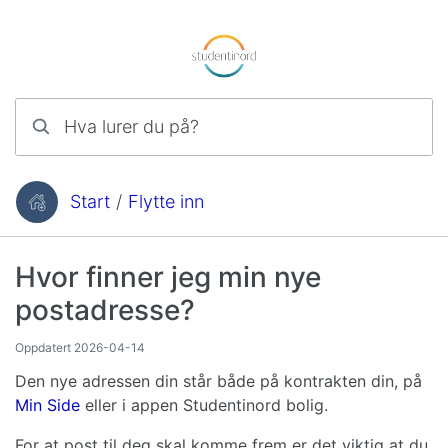
Hopp til innhold
Hva lurer du på?
Start
/
Flytte inn
Du er her:
Hvor finner jeg min nye
postadresse?
Oppdatert
2026-04-14
Den nye adressen din står både på kontrakten din, på
Min Side
eller i appen Studentinord bolig.
For at post til deg skal komme frem er det viktig at du