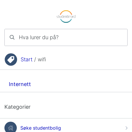
Hopp til innhold
Hva lurer du på?
Start
/
wifi
Du er her:
Internett
Kategorier
Søke studentbolig