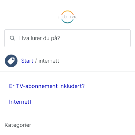
Hopp til innhold
Hva lurer du på?
Start
/
internett
Du er her:
Er TV-abonnement inkludert?
Internett
Kategorier