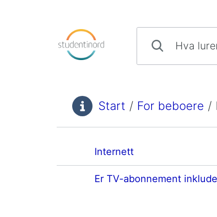
Hopp til innhold
Hva lurer du på?
Start
/
For beboere
/
Du er her:
Internett
Er TV-abonnement inklude